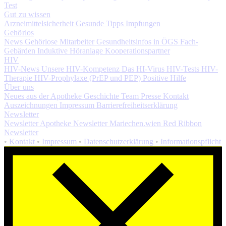
Test
Gut zu wissen
Arzneimittelsicherheit
Gesunde Tipps
Impfungen
Gehörlos
News
Gehörlose Mitarbeiter
Gesundheitsinfos in ÖGS
Fach-
Gebärden
Induktive Höranlage
Kooperationspartner
HIV
HIV-News
Unsere HIV-Kompetenz
Das HI-Virus
HIV-Tests
HIV-
Therapie
HIV-Prophylaxe (PrEP und PEP)
Positive Hilfe
Über uns
Neues aus der Apotheke
Geschichte
Team
Presse
Kontakt
Auszeichnungen
Impressum
Barrierefreiheitserklärung
Newsletter
Newsletter Apotheke
Newsletter Mariechen.wien
Red Ribbon
Newsletter
•
Kontakt
•
Impressum
•
Datenschutzerklärung
•
Informationspflicht