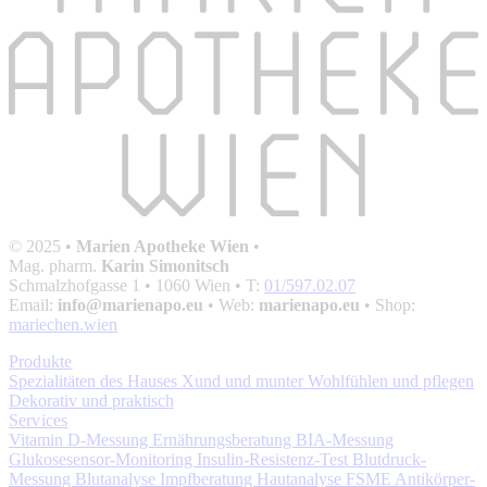
© 2025 •
Marien Apotheke Wien
•
Mag. pharm.
Karin Simonitsch
Schmalzhofgasse 1
• 1060 Wien • T:
01/597.02.07
Email:
info@marienapo.eu
• Web:
marienapo.eu
• Shop:
mariechen.wien
Produkte
Spezialitäten des Hauses
Xund und munter
Wohlfühlen und pflegen
Dekorativ und praktisch
Services
Vitamin D-Messung
Ernährungsberatung
BIA-Messung
Glukosesensor-Monitoring
Insulin-Resistenz-Test
Blutdruck-
Messung
Blutanalyse
Impfberatung
Hautanalyse
FSME Antikörper-