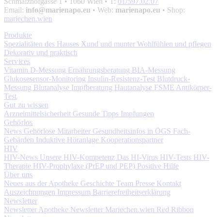
Schmalzhofgasse 1
• 1060 Wien • T:
01/597.02.07
Email:
info@marienapo.eu
• Web:
marienapo.eu
• Shop:
mariechen.wien
Produkte
Spezialitäten des Hauses
Xund und munter
Wohlfühlen und pflegen
Dekorativ und praktisch
Services
Vitamin D-Messung
Ernährungsberatung
BIA-Messung
Glukosesensor-Monitoring
Insulin-Resistenz-Test
Blutdruck-
Messung
Blutanalyse
Impfberatung
Hautanalyse
FSME Antikörper-
Test
Gut zu wissen
Arzneimittelsicherheit
Gesunde Tipps
Impfungen
Gehörlos
News
Gehörlose Mitarbeiter
Gesundheitsinfos in ÖGS
Fach-
Gebärden
Induktive Höranlage
Kooperationspartner
HIV
HIV-News
Unsere HIV-Kompetenz
Das HI-Virus
HIV-Tests
HIV-
Therapie
HIV-Prophylaxe (PrEP und PEP)
Positive Hilfe
Über uns
Neues aus der Apotheke
Geschichte
Team
Presse
Kontakt
Auszeichnungen
Impressum
Barrierefreiheitserklärung
Newsletter
Newsletter Apotheke
Newsletter Mariechen.wien
Red Ribbon