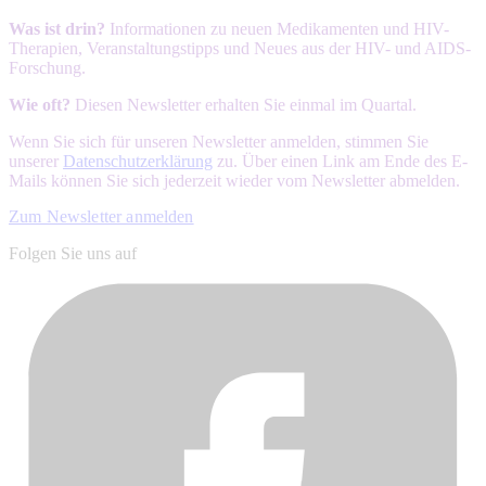
Was ist drin?
Informationen zu neuen Medikamenten und HIV-
Therapien, Veranstaltungstipps und Neues aus der HIV- und AIDS-
Forschung.
Wie oft?
Diesen Newsletter erhalten Sie einmal im Quartal.
Wenn Sie sich für unseren Newsletter anmelden, stimmen Sie
unserer
Datenschutzerklärung
zu. Über einen Link am Ende des E-
Mails können Sie sich jederzeit wieder vom Newsletter abmelden.
Zum Newsletter anmelden
Folgen Sie uns auf