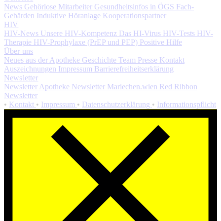
News
Gehörlose Mitarbeiter
Gesundheitsinfos in ÖGS
Fach-
Gebärden
Induktive Höranlage
Kooperationspartner
HIV
HIV-News
Unsere HIV-Kompetenz
Das HI-Virus
HIV-Tests
HIV-
Therapie
HIV-Prophylaxe (PrEP und PEP)
Positive Hilfe
Über uns
Neues aus der Apotheke
Geschichte
Team
Presse
Kontakt
Auszeichnungen
Impressum
Barrierefreiheitserklärung
Newsletter
Newsletter Apotheke
Newsletter Mariechen.wien
Red Ribbon
Newsletter
•
Kontakt
•
Impressum
•
Datenschutzerklärung
•
Informationspflicht