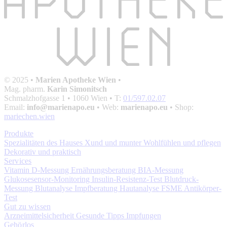
© 2025 •
Marien Apotheke Wien
•
Mag. pharm.
Karin Simonitsch
Schmalzhofgasse 1
• 1060 Wien • T:
01/597.02.07
Email:
info@marienapo.eu
• Web:
marienapo.eu
• Shop:
mariechen.wien
Produkte
Spezialitäten des Hauses
Xund und munter
Wohlfühlen und pflegen
Dekorativ und praktisch
Services
Vitamin D-Messung
Ernährungsberatung
BIA-Messung
Glukosesensor-Monitoring
Insulin-Resistenz-Test
Blutdruck-
Messung
Blutanalyse
Impfberatung
Hautanalyse
FSME Antikörper-
Test
Gut zu wissen
Arzneimittelsicherheit
Gesunde Tipps
Impfungen
Gehörlos