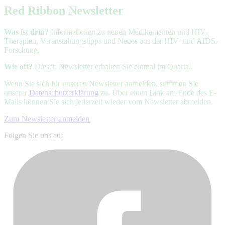
Red Ribbon Newsletter
Was ist drin?
Informationen zu neuen Medikamenten und HIV-
Therapien, Veranstaltungstipps und Neues aus der HIV- und AIDS-
Forschung.
Wie oft?
Diesen Newsletter erhalten Sie einmal im Quartal.
Wenn Sie sich für unseren Newsletter anmelden, stimmen Sie
unserer
Datenschutzerklärung
zu. Über einen Link am Ende des E-
Mails können Sie sich jederzeit wieder vom Newsletter abmelden.
Zum Newsletter anmelden
Folgen Sie uns auf