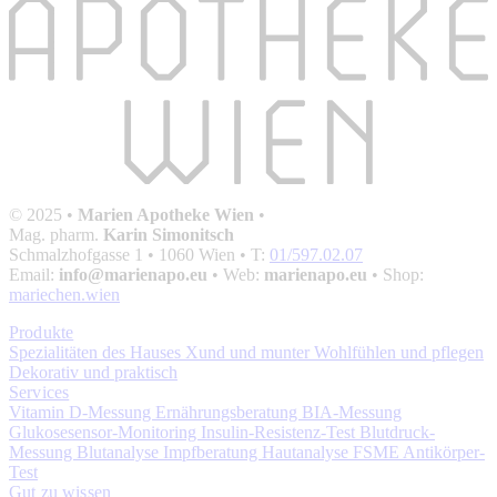
© 2025 •
Marien Apotheke Wien
•
Mag. pharm.
Karin Simonitsch
Schmalzhofgasse 1
• 1060 Wien • T:
01/597.02.07
Email:
info@marienapo.eu
• Web:
marienapo.eu
• Shop:
mariechen.wien
Produkte
Spezialitäten des Hauses
Xund und munter
Wohlfühlen und pflegen
Dekorativ und praktisch
Services
Vitamin D-Messung
Ernährungsberatung
BIA-Messung
Glukosesensor-Monitoring
Insulin-Resistenz-Test
Blutdruck-
Messung
Blutanalyse
Impfberatung
Hautanalyse
FSME Antikörper-
Test
Gut zu wissen