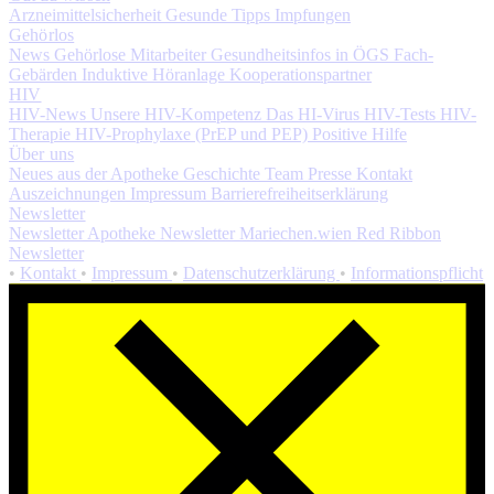
Arzneimittelsicherheit
Gesunde Tipps
Impfungen
Gehörlos
News
Gehörlose Mitarbeiter
Gesundheitsinfos in ÖGS
Fach-
Gebärden
Induktive Höranlage
Kooperationspartner
HIV
HIV-News
Unsere HIV-Kompetenz
Das HI-Virus
HIV-Tests
HIV-
Therapie
HIV-Prophylaxe (PrEP und PEP)
Positive Hilfe
Über uns
Neues aus der Apotheke
Geschichte
Team
Presse
Kontakt
Auszeichnungen
Impressum
Barrierefreiheitserklärung
Newsletter
Newsletter Apotheke
Newsletter Mariechen.wien
Red Ribbon
Newsletter
•
Kontakt
•
Impressum
•
Datenschutzerklärung
•
Informationspflicht