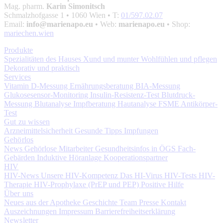
Mag. pharm.
Karin Simonitsch
Schmalzhofgasse 1
• 1060 Wien • T:
01/597.02.07
Email:
info@marienapo.eu
• Web:
marienapo.eu
• Shop:
mariechen.wien
Produkte
Spezialitäten des Hauses
Xund und munter
Wohlfühlen und pflegen
Dekorativ und praktisch
Services
Vitamin D-Messung
Ernährungsberatung
BIA-Messung
Glukosesensor-Monitoring
Insulin-Resistenz-Test
Blutdruck-
Messung
Blutanalyse
Impfberatung
Hautanalyse
FSME Antikörper-
Test
Gut zu wissen
Arzneimittelsicherheit
Gesunde Tipps
Impfungen
Gehörlos
News
Gehörlose Mitarbeiter
Gesundheitsinfos in ÖGS
Fach-
Gebärden
Induktive Höranlage
Kooperationspartner
HIV
HIV-News
Unsere HIV-Kompetenz
Das HI-Virus
HIV-Tests
HIV-
Therapie
HIV-Prophylaxe (PrEP und PEP)
Positive Hilfe
Über uns
Neues aus der Apotheke
Geschichte
Team
Presse
Kontakt
Auszeichnungen
Impressum
Barrierefreiheitserklärung
Newsletter