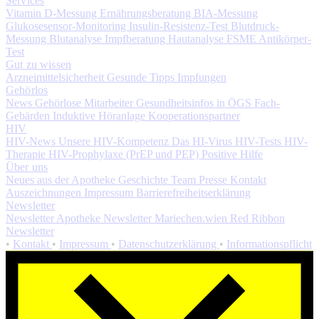
Services
Vitamin D-Messung
Ernährungsberatung
BIA-Messung
Glukosesensor-Monitoring
Insulin-Resistenz-Test
Blutdruck-
Messung
Blutanalyse
Impfberatung
Hautanalyse
FSME Antikörper-
Test
Gut zu wissen
Arzneimittelsicherheit
Gesunde Tipps
Impfungen
Gehörlos
News
Gehörlose Mitarbeiter
Gesundheitsinfos in ÖGS
Fach-
Gebärden
Induktive Höranlage
Kooperationspartner
HIV
HIV-News
Unsere HIV-Kompetenz
Das HI-Virus
HIV-Tests
HIV-
Therapie
HIV-Prophylaxe (PrEP und PEP)
Positive Hilfe
Über uns
Neues aus der Apotheke
Geschichte
Team
Presse
Kontakt
Auszeichnungen
Impressum
Barrierefreiheitserklärung
Newsletter
Newsletter Apotheke
Newsletter Mariechen.wien
Red Ribbon
Newsletter
•
Kontakt
•
Impressum
•
Datenschutzerklärung
•
Informationspflicht