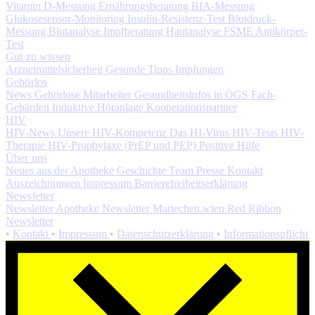
Vitamin D-Messung
Ernährungsberatung
BIA-Messung
Glukosesensor-Monitoring
Insulin-Resistenz-Test
Blutdruck-
Messung
Blutanalyse
Impfberatung
Hautanalyse
FSME Antikörper-
Test
Gut zu wissen
Arzneimittelsicherheit
Gesunde Tipps
Impfungen
Gehörlos
News
Gehörlose Mitarbeiter
Gesundheitsinfos in ÖGS
Fach-
Gebärden
Induktive Höranlage
Kooperationspartner
HIV
HIV-News
Unsere HIV-Kompetenz
Das HI-Virus
HIV-Tests
HIV-
Therapie
HIV-Prophylaxe (PrEP und PEP)
Positive Hilfe
Über uns
Neues aus der Apotheke
Geschichte
Team
Presse
Kontakt
Auszeichnungen
Impressum
Barrierefreiheitserklärung
Newsletter
Newsletter Apotheke
Newsletter Mariechen.wien
Red Ribbon
Newsletter
•
Kontakt
•
Impressum
•
Datenschutzerklärung
•
Informationspflicht