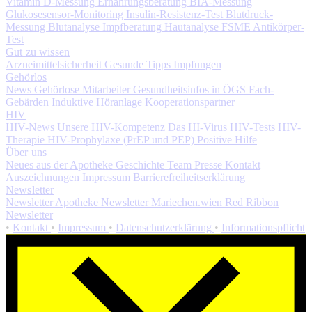
Vitamin D-Messung
Ernährungsberatung
BIA-Messung
Glukosesensor-Monitoring
Insulin-Resistenz-Test
Blutdruck-
Messung
Blutanalyse
Impfberatung
Hautanalyse
FSME Antikörper-
Test
Gut zu wissen
Arzneimittelsicherheit
Gesunde Tipps
Impfungen
Gehörlos
News
Gehörlose Mitarbeiter
Gesundheitsinfos in ÖGS
Fach-
Gebärden
Induktive Höranlage
Kooperationspartner
HIV
HIV-News
Unsere HIV-Kompetenz
Das HI-Virus
HIV-Tests
HIV-
Therapie
HIV-Prophylaxe (PrEP und PEP)
Positive Hilfe
Über uns
Neues aus der Apotheke
Geschichte
Team
Presse
Kontakt
Auszeichnungen
Impressum
Barrierefreiheitserklärung
Newsletter
Newsletter Apotheke
Newsletter Mariechen.wien
Red Ribbon
Newsletter
•
Kontakt
•
Impressum
•
Datenschutzerklärung
•
Informationspflicht