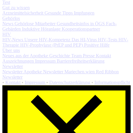
Test
Gut zu wissen
Arzneimittelsicherheit
Gesunde Tipps
Impfungen
Gehörlos
News
Gehörlose Mitarbeiter
Gesundheitsinfos in ÖGS
Fach-
Gebärden
Induktive Höranlage
Kooperationspartner
HIV
HIV-News
Unsere HIV-Kompetenz
Das HI-Virus
HIV-Tests
HIV-
Therapie
HIV-Prophylaxe (PrEP und PEP)
Positive Hilfe
Über uns
Neues aus der Apotheke
Geschichte
Team
Presse
Kontakt
Auszeichnungen
Impressum
Barrierefreiheitserklärung
Newsletter
Newsletter Apotheke
Newsletter Mariechen.wien
Red Ribbon
Newsletter
•
Kontakt
•
Impressum
•
Datenschutzerklärung
•
Informationspflicht