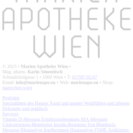
© 2025 •
Marien Apotheke Wien
•
Mag. pharm.
Karin Simonitsch
Schmalzhofgasse 1
• 1060 Wien • T:
01/597.02.07
Email:
info@marienapo.eu
• Web:
marienapo.eu
• Shop:
mariechen.wien
Produkte
Spezialitäten des Hauses
Xund und munter
Wohlfühlen und pflegen
Dekorativ und praktisch
Services
Vitamin D-Messung
Ernährungsberatung
BIA-Messung
Glukosesensor-Monitoring
Insulin-Resistenz-Test
Blutdruck-
Messung
Blutanalyse
Impfberatung
Hautanalyse
FSME Antikörper-