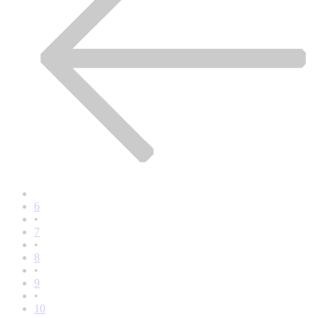
6
•
7
•
8
•
9
•
10