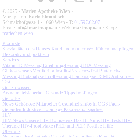
© 2025 •
Marien Apotheke Wien
•
Mag. pharm.
Karin Simonitsch
Schmalzhofgasse 1
• 1060 Wien • T:
01/597.02.07
Email:
info@marienapo.eu
• Web:
marienapo.eu
• Shop:
mariechen.wien
Produkte
Spezialitäten des Hauses
Xund und munter
Wohlfühlen und pflegen
Dekorativ und praktisch
Services
Vitamin D-Messung
Ernährungsberatung
BIA-Messung
Glukosesensor-Monitoring
Insulin-Resistenz-Test
Blutdruck-
Messung
Blutanalyse
Impfberatung
Hautanalyse
FSME Antikörper-
Test
Gut zu wissen
Arzneimittelsicherheit
Gesunde Tipps
Impfungen
Gehörlos
News
Gehörlose Mitarbeiter
Gesundheitsinfos in ÖGS
Fach-
Gebärden
Induktive Höranlage
Kooperationspartner
HIV
HIV-News
Unsere HIV-Kompetenz
Das HI-Virus
HIV-Tests
HIV-
Therapie
HIV-Prophylaxe (PrEP und PEP)
Positive Hilfe
Über uns
Neues aus der Apotheke
Geschichte
Team
Presse
Kontakt