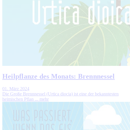
Heilpflanze des Monats: Brennnessel
01. März 2024
Die Große Brennnessel (Urtica diocia) ist eine der bekanntesten
heimischen Pflan ...
mehr