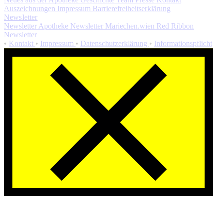
Auszeichnungen
Impressum
Barrierefreiheitserklärung
Newsletter
Newsletter Apotheke
Newsletter Mariechen.wien
Red Ribbon
Newsletter
•
Kontakt
•
Impressum
•
Datenschutzerklärung
•
Informationspflicht